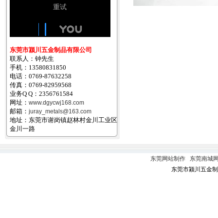
东莞市颍川五金制品有限公司
联系人：钟
先生
手机：13580831850
电话：0769-87632258
传真：0769-82959568
业务Q Q：2356761584
网址：
www.dgycwj168.com
邮箱：
juray_metals@163.com
地址：东莞市谢岗镇赵林村金川工业区
金川一路
东莞网站制作
东莞南城网
东莞市颍川五金制品有